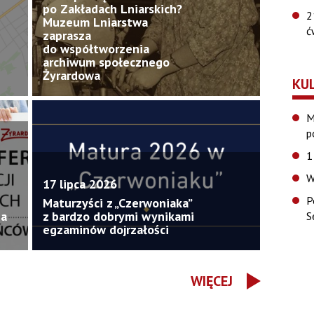
po Zakładach Lniarskich?
2
Muzeum Lniarstwa
ć
zaprasza
do współtworzenia
archiwum społecznego
Żyrardowa
KU
M
p
1
W
17 lipca 2026
P
Maturzyści z „Czerwoniaka”
ia
z bardzo dobrymi wynikami
S
egzaminów dojrzałości
WIĘCEJ