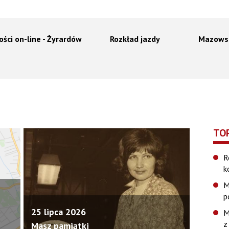
ości on-line - Żyrardów
Rozkład jazdy
Mazows
TO
R
k
M
p
25 lipca 2026
M
z
Masz pamiątki