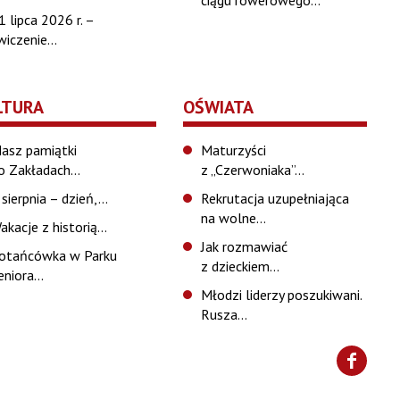
ciągu rowerowego…
1 lipca 2026 r. –
wiczenie…
LTURA
OŚWIATA
asz pamiątki
Maturzyści
o Zakładach…
z „Czerwoniaka”…
 sierpnia – dzień,…
Rekrutacja uzupełniająca
na wolne…
akacje z historią…
Jak rozmawiać
otańcówka w Parku
z dzieckiem…
eniora…
Młodzi liderzy poszukiwani.
Rusza…