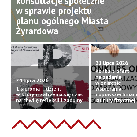
konsultacje społeczne
w sprawie projektu
planu ogólnego Miasta
Żyrardowa
21 lipca 2026
Konkurs ofert
na zadania
24 lipca 2026
w zakresie
1 sierpnia – dzień,
wspierania
w którym zatrzyma się czas
i upowszechnian
na chwilę refleksji i zadumy
kultury fizycznej