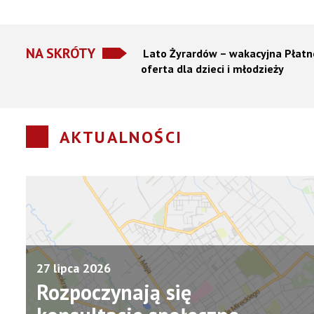
Gdzie wyrzucić elektroodpady i tekstylia w Żyrardowie!
NA SKRÓTY
Lato Żyrardów – wakacyjna
Płatn
oferta dla dzieci i młodzieży
AKTUALNOŚCI
27 lipca 2026
Rozpoczynają się