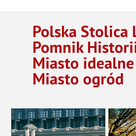
Polska Stolica
Pomnik Histori
Miasto idealne
Miasto ogród