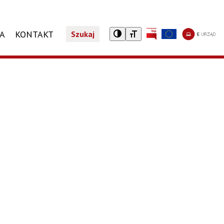
CA
KONTAKT
Szukaj
A
TURYSTYCZNY NIEZBĘDNIK
REJESTR DZIAŁALNOŚCI REGULOWANEJ
JEDNOSTKI ORGANIZACYJNE
PROGRAMY SPOŁECZNE
Noclegi
Wykaz jednostek organizacyjnych
Żyrardowska Karta Mieszkańca
Taxi
Karta Dużej Rodziny
tkniętym przemocą domową
Gastronomia
Karta Seniora
Zwiedzaj Żyrardów z aplikacją Warsawpolis Guide
Dotacja do leków
Centrum Informacji Turystycznej i Kulturalnej
ZAŁATW SPRAWĘ
TELSKI
Załatwianie spraw w Urzędzie