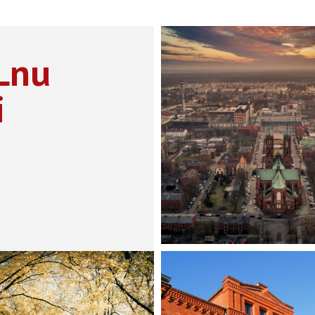
 Lnu
i