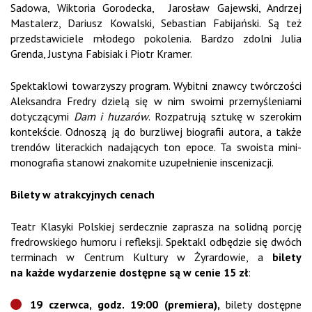
Sadowa, Wiktoria Gorodecka, Jarosław Gajewski, Andrzej
Mastalerz, Dariusz Kowalski, Sebastian Fabijański. Są też
przedstawiciele młodego pokolenia. Bardzo zdolni Julia
Grenda, Justyna Fabisiak i Piotr Kramer.
Spektaklowi towarzyszy program. Wybitni znawcy twórczości
Aleksandra Fredry dzielą się w nim swoimi przemyśleniami
dotyczącymi
Dam i huzarów
. Rozpatrują sztukę w szerokim
kontekście. Odnoszą ją do burzliwej biografii autora, a także
trendów literackich nadających ton epoce. Ta swoista mini-
monografia stanowi znakomite uzupełnienie inscenizacji.
Bilety w atrakcyjnych cenach
Teatr Klasyki Polskiej serdecznie zaprasza na solidną porcję
fredrowskiego humoru i refleksji. Spektakl odbędzie się dwóch
terminach w Centrum Kultury w Żyrardowie, a
bilety
na każde wydarzenie dostępne są w cenie 15 zł
:
19 czerwca, godz. 19:00 (premiera),
bilety dostępne