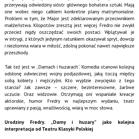
przerywają odwiedziny sióstr głównego bohatera sztuki. Mają
one wobec niego całkiem konkretne plany matrymonialne.
Problem w tym, że Major jest zdeklarowanym przeciwnikiem
małżeństwa. Kłopotów zresztą jest więcej. Fredro nie zwykł
przecież nigdy oszczędzać swoich postaci. Wplątywał je
w intrygi, z których jedynym ratunkiem okazywał spryt, dowcip
i niezłomna wiara w miłość, zdolną pokonać nawet największe
przeszkody.
Tak też jest w „Damach i huzarach”. Komedia stanowi kolejną
odsłonę odwiecznej wojny podjazdowej, jaką toczą między
sobą kobiety i mężczyźni. Kto wyjdzie zwycięsko z tego
starcia? Jak zawsze – szczere, bezinteresowne, żarliwe
uczucie. Oraz widzowie. Otrzymają oni wspaniałe kreacje
aktorskie, humor Fredry w najlepszym wydaniu, teatr
uprawiany z pasją, wrażliwością, wiarą w moc słowa.
Urodziny Fredry. „Damy i huzary” jako kolejna
interpretacja od Teatru Klasyki Polskiej