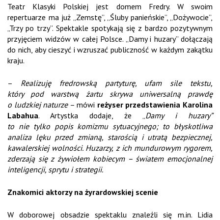
Teatr Klasyki Polskiej jest domem Fredry. W swoim
repertuarze ma już „Zemstę”, „Śluby panieńskie”, „Dożywocie”,
„Trzy po trzy”. Spektakle spotykają się z bardzo pozytywnym
przyjęciem widzów w całej Polsce. „Damy i huzary” dołączają
do nich, aby cieszyć i wzruszać publiczność w każdym zakątku
kraju.
–
Realizuję fredrowską partyturę, ufam sile tekstu,
który pod warstwą żartu skrywa uniwersalną prawdę
o ludzkiej naturze
– mówi
reżyser przedstawienia Karolina
Labahua
. Artystka dodaje, że „
Damy i huzary”
to nie tylko popis komizmu sytuacyjnego; to błyskotliwa
analiza lęku przed zmianą, starością i utratą bezpiecznej,
kawalerskiej wolności. Huzarzy, z ich mundurowym rygorem,
zderzają się z żywiołem kobiecym – światem emocjonalnej
inteligencji, sprytu i strategii.
Znakomici aktorzy na żyrardowskiej scenie
W doborowej obsadzie spektaklu znaleźli się m.in. Lidia