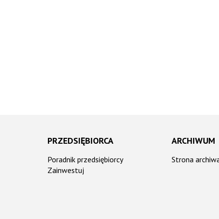
Promocja zdrowia
Samorządy Mieszkańców
Konsultacje społeczne
ADA MIASTA
Inicjatywy lokalne
NGO
 MIASTA ŻYRARDOWA
PRZEDSIĘBIORCA
ARCHIWUM
Poradnik przedsiębiorcy
Strona archiw
Zainwestuj