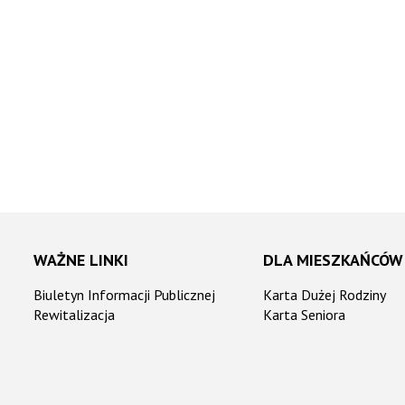
Przedszkola
Rekrutacja – szkoły podstawowe
MŁODZIEŻOWA R
Rekrutacja – przedszkola
Rekrutacja- Liceum Ogólnokształcące
RADA SENIORÓW
OCHRONA ŚRODOWISKA
Gospodarowanie odpadami
Zbiorniki bezodpływowe
WAŻNE LINKI
DLA MIESZKAŃCÓW
Azbest
Ochrona powietrza
Biuletyn Informacji Publicznej
Karta Dużej Rodziny
Rewitalizacja
Karta Seniora
Odwiert geotermalny
Deklaracje dotyczące źródeł ciepła i źródeł spalania paliw
Analiza ubóstwa energetycznego
Ankieta / Kompostowniki