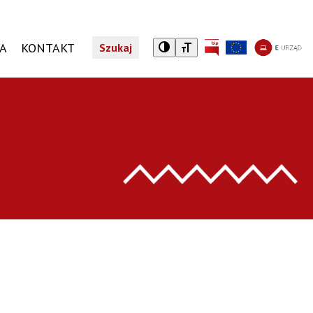
CA
KONTAKT
Szukaj
A
TURYSTYCZNY NIEZBĘDNIK
REJESTR DZIAŁALNOŚCI REGULOWANEJ
JEDNOSTKI ORGANIZACYJNE
PROGRAMY SPOŁECZNE
Noclegi
Wykaz jednostek organizacyjnych
Żyrardowska Karta Mieszkańca
Taxi
Karta Dużej Rodziny
tkniętym przemocą domową
Gastronomia
Karta Seniora
Zwiedzaj Żyrardów z aplikacją Warsawpolis Guide
Dotacja do leków
Centrum Informacji Turystycznej i Kulturalnej
ZAŁATW SPRAWĘ
TELSKI
Załatwianie spraw w Urzędzie