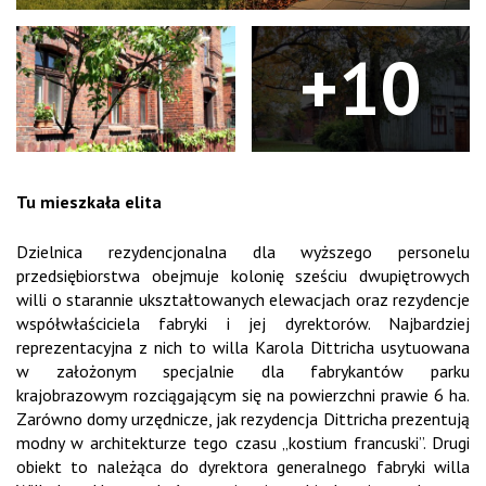
+10
Tu mieszkała elita
Dzielnica rezydencjonalna dla wyższego personelu
przedsiębiorstwa obejmuje kolonię sześciu dwupiętrowych
willi o starannie ukształtowanych elewacjach oraz rezydencje
współwłaściciela fabryki i jej dyrektorów. Najbardziej
reprezentacyjna z nich to willa Karola Dittricha usytuowana
w założonym specjalnie dla fabrykantów parku
krajobrazowym rozciągającym się na powierzchni prawie 6 ha.
Zarówno domy urzędnicze, jak rezydencja Dittricha prezentują
modny w architekturze tego czasu „kostium francuski”. Drugi
obiekt to należąca do dyrektora generalnego fabryki willa