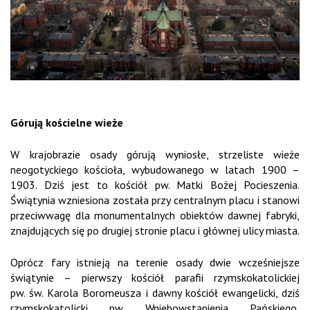
Górują kościelne wieże
W krajobrazie osady górują wyniosłe, strzeliste wieże
neogotyckiego kościoła, wybudowanego w latach 1900 –
1903. Dziś jest to kościół pw. Matki Bożej Pocieszenia.
Świątynia wzniesiona została przy centralnym placu i stanowi
przeciwwagę dla monumentalnych obiektów dawnej fabryki,
znajdujących się po drugiej stronie placu i głównej ulicy miasta.
Oprócz fary istnieją na terenie osady dwie wcześniejsze
świątynie – pierwszy kościół parafii rzymskokatolickiej
pw. św. Karola Boromeusza i dawny kościół ewangelicki, dziś
rzymskokatolicki pw. Wniebowstąpienia Pańskiego,