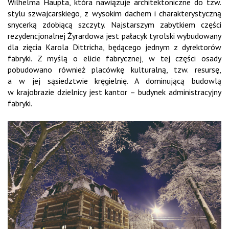
Wilhelma Haupta, która nawiązuje architektoniczne do tzw.
stylu szwajcarskiego, z wysokim dachem i charakterystyczną
snycerką zdobiącą szczyty. Najstarszym zabytkiem części
rezydencjonalnej Żyrardowa jest pałacyk tyrolski wybudowany
dla zięcia Karola Dittricha, będącego jednym z dyrektorów
fabryki. Z myślą o elicie fabrycznej, w tej części osady
pobudowano również placówkę kulturalną, tzw. resursę,
a w jej sąsiedztwie kręgielnię. A dominującą budowlą
w krajobrazie dzielnicy jest kantor – budynek administracyjny
fabryki.