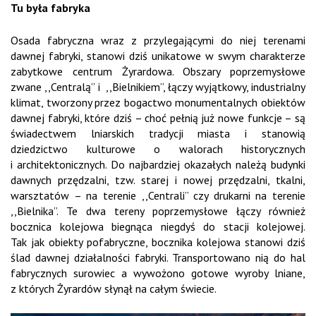
Tu była fabryka
Osada fabryczna wraz z przylegającymi do niej terenami
dawnej fabryki, stanowi dziś unikatowe w swym charakterze
zabytkowe centrum Żyrardowa. Obszary poprzemysłowe
zwane ,,Centralą” i ,,Bielnikiem”, łączy wyjątkowy, industrialny
klimat, tworzony przez bogactwo monumentalnych obiektów
dawnej fabryki, które dziś – choć pełnią już nowe funkcje – są
świadectwem lniarskich tradycji miasta i stanowią
dziedzictwo kulturowe o walorach historycznych
i architektonicznych. Do najbardziej okazałych należą budynki
dawnych przędzalni, tzw. starej i nowej przędzalni, tkalni,
warsztatów – na terenie ,,Centrali” czy drukarni na terenie
,,Bielnika”. Te dwa tereny poprzemysłowe łączy również
bocznica kolejowa biegnąca niegdyś do stacji kolejowej.
Tak jak obiekty pofabryczne, bocznika kolejowa stanowi dziś
ślad dawnej działalności fabryki. Transportowano nią do hal
fabrycznych surowiec a wywożono gotowe wyroby lniane,
z których Żyrardów słynął na całym świecie.