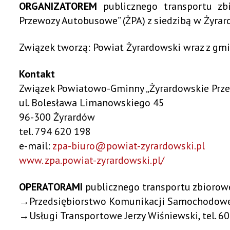
ORGANIZATOREM
publicznego transportu z
Przedszkola
Przewozy Autobusowe” (ŻPA) z siedzibą w Żyrar
Rekrutacja – szkoły podstawowe
MŁODZIEŻOWA R
Rekrutacja – przedszkola
Związek tworzą: Powiat Żyrardowski wraz z gmi
Rekrutacja- Liceum Ogólnokształcące
Kontakt
RADA SENIORÓW
Związek Powiatowo-Gminny „Żyrardowskie Prz
OCHRONA ŚRODOWISKA
ul. Bolesława Limanowskiego 45
96-300 Żyrardów
Gospodarowanie odpadami
tel. 794 620 198
Zbiorniki bezodpływowe
e-mail:
zpa-biuro@powiat-zyrardowski.pl
Azbest
www. zpa.powiat-zyrardowski.pl/
Ochrona powietrza
Odwiert geotermalny
OPERATORAMI
publicznego transportu zbiorow
Deklaracje dotyczące źródeł ciepła i źródeł spalania paliw
→Przedsiębiorstwo Komunikacji Samochodowej w 
Analiza ubóstwa energetycznego
→Usługi Transportowe Jerzy Wiśniewski, tel. 60
Ankieta / Kompostowniki