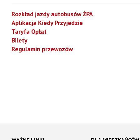
Gdzie wyrzucić elektroodpady i tekstylia w Żyrardowie!
Rozkład jazdy autobusów ŻPA
Aplikacja Kiedy Przyjedzie
Taryfa Opłat
Bilety
Regulamin przewozów
WAŻNE LINKI
DLA MIESZKAŃCÓW