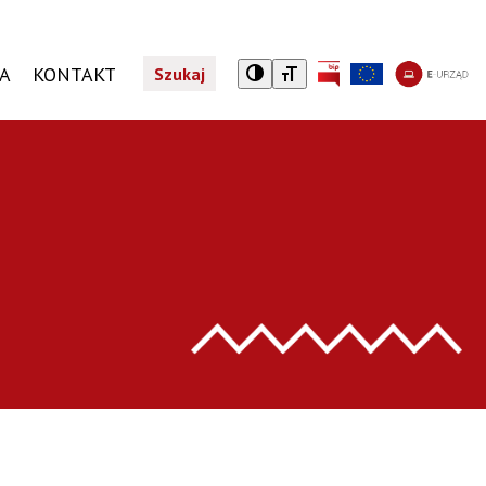
CA
KONTAKT
Szukaj
A
TURYSTYCZNY NIEZBĘDNIK
REJESTR DZIAŁALNOŚCI REGULOWANEJ
JEDNOSTKI ORGANIZACYJNE
PROGRAMY SPOŁECZNE
Noclegi
Wykaz jednostek organizacyjnych
Żyrardowska Karta Mieszkańca
Taxi
Karta Dużej Rodziny
tkniętym przemocą domową
Gastronomia
Karta Seniora
Zwiedzaj Żyrardów z aplikacją Warsawpolis Guide
Dotacja do leków
Centrum Informacji Turystycznej i Kulturalnej
ZAŁATW SPRAWĘ
TELSKI
Załatwianie spraw w Urzędzie