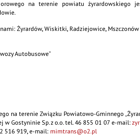
biorowego na terenie powiatu żyrardowskiego j
Promocja zdrowia
Samorządy Mieszkańców
dowie.
Konsultacje społeczne
ADA MIASTA
Inicjatywy lokalne
nami: Żyrardów, Wiskitki, Radziejowice, Mszczonów
NGO
 MIASTA ŻYRARDOWA
ewozy Autobusowe”
ego na terenie Związku Powiatowo-Gminnego „Żyra
Gostyninie Sp. z o.o. tel. 46 855 01 07 e-mail:
zy
2 516 919, e-mail:
mimtrans@o2.pl