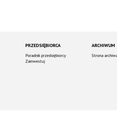
Promocja zdrowia
Samorządy Mieszkańców
Konsultacje społeczne
ADA MIASTA
Inicjatywy lokalne
NGO
 MIASTA ŻYRARDOWA
PRZEDSIĘBIORCA
ARCHIWUM
Poradnik przedsiębiorcy
Strona archiw
Zainwestuj