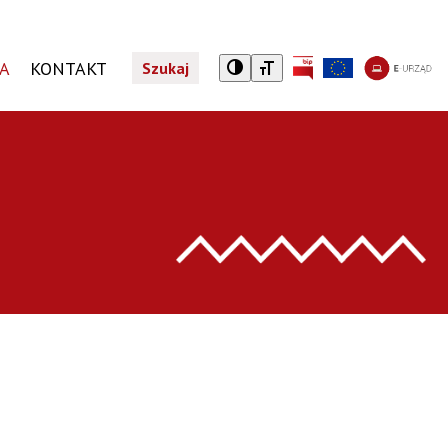
CA
KONTAKT
Szukaj
A
TURYSTYCZNY NIEZBĘDNIK
REJESTR DZIAŁALNOŚCI REGULOWANEJ
JEDNOSTKI ORGANIZACYJNE
PROGRAMY SPOŁECZNE
Noclegi
Wykaz jednostek organizacyjnych
Żyrardowska Karta Mieszkańca
Taxi
Karta Dużej Rodziny
tkniętym przemocą domową
Gastronomia
Karta Seniora
Zwiedzaj Żyrardów z aplikacją Warsawpolis Guide
Dotacja do leków
Centrum Informacji Turystycznej i Kulturalnej
ZAŁATW SPRAWĘ
TELSKI
Załatwianie spraw w Urzędzie