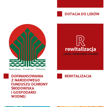
DOTACJA DO LEKÓW
DOFINANSOWANIA
REWITALIZACJA
Z NARODOWEGO
FUNDUSZU OCHRONY
ŚRODOWISKA
I GOSPODARKI
WODNEJ