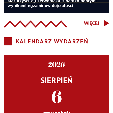
Maturzyści z „Czerwoniaka” z bardzo dobrymi
wynikami egzaminów dojrzałości
WIĘCEJ
KALENDARZ WYDARZEŃ
2026
SIERPIEŃ
6