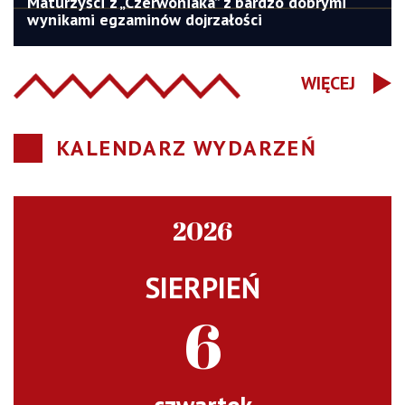
Maturzyści z „Czerwoniaka” z bardzo dobrymi
wynikami egzaminów dojrzałości
WIĘCEJ
KALENDARZ WYDARZEŃ
2026
SIERPIEŃ
6