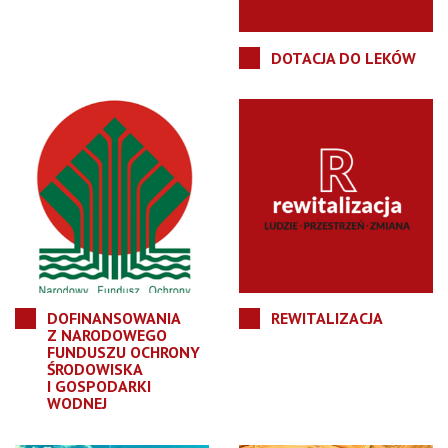
DOTACJA DO LEKÓW
DOFINANSOWANIA
REWITALIZACJA
Z NARODOWEGO
FUNDUSZU OCHRONY
ŚRODOWISKA
I GOSPODARKI
WODNEJ