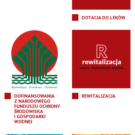
DOTACJA DO LEKÓW
DOFINANSOWANIA
REWITALIZACJA
Z NARODOWEGO
FUNDUSZU OCHRONY
ŚRODOWISKA
I GOSPODARKI
WODNEJ