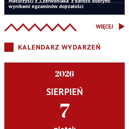
Maturzyści z „Czerwoniaka” z bardzo dobrymi
wynikami egzaminów dojrzałości
WIĘCEJ
KALENDARZ WYDARZEŃ
2026
SIERPIEŃ
7