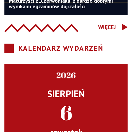
Maturzyści z „Czerwoniaka” z bardzo dobrymi
wynikami egzaminów dojrzałości
WIĘCEJ
KALENDARZ WYDARZEŃ
2026
SIERPIEŃ
6