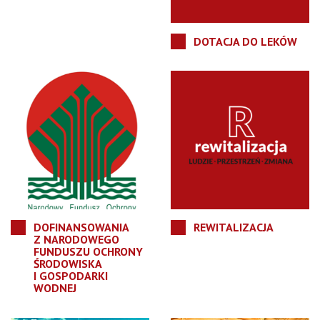
DOTACJA DO LEKÓW
DOFINANSOWANIA
REWITALIZACJA
Z NARODOWEGO
FUNDUSZU OCHRONY
ŚRODOWISKA
I GOSPODARKI
WODNEJ