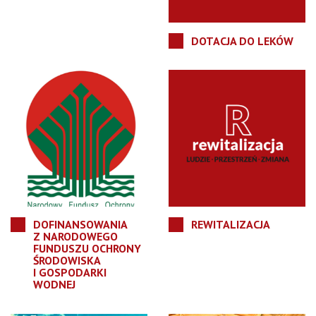
DOTACJA DO LEKÓW
DOFINANSOWANIA
REWITALIZACJA
Z NARODOWEGO
FUNDUSZU OCHRONY
ŚRODOWISKA
I GOSPODARKI
WODNEJ