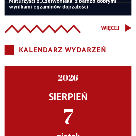
Maturzyści z „Czerwoniaka” z bardzo dobrymi
wynikami egzaminów dojrzałości
WIĘCEJ
KALENDARZ WYDARZEŃ
2026
SIERPIEŃ
7