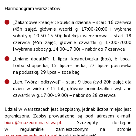
Harmonogram warsztatów:
„Żakardowe kreacje”: kolekcja dzienna – start 16 czerwca
(45h zajęć, głównie wtorki g. 17:00-20:00 i wybrane
soboty g. 10:30-13:30); kolekcja wieczorowa – start 18
czerwca (45h zajęć, głównie czwartki g. 17:00-20:00
i wybrane soboty g. 14:00-17:00) – nabór do 7 czerwca
„Lniane dodatki”: 1 lipca- kosmetyczka (box), 6 lipca-
torba shopperka, 15 lipca– nerka, 22 lipca- poszewka
na poduszkę, 29 lipca – tote bag
„Len. Twórz i odkrywaj” – start 9 lipca (cykl 20h zajęć dla
dzieci w wieku 7-12 lat, głównie poniedziałki i wybrane
czwartki w g. 17:00-19:00) – nabór do 28 czerwca
Udział w warsztatach jest bezpłatny, jednak liczba miejsc jest
ograniczona. Zapisy prowadzone są pod adresem e-mail:
biuro@muzeumlniarstwa.pl
. Szczegóły dostępne
w regulaminie zamieszczonym na stronie
www.muzeumlniarstwa.pl
(w aktualnościach).