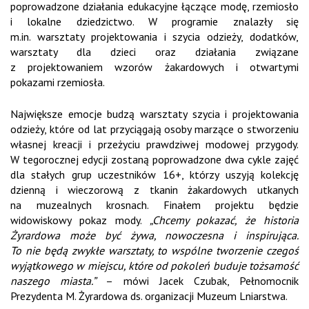
poprowadzone działania edukacyjne łączące modę, rzemiosło
i lokalne dziedzictwo. W programie znalazły się
m.in. warsztaty projektowania i szycia odzieży, dodatków,
warsztaty dla dzieci oraz działania związane
z projektowaniem wzorów żakardowych i otwartymi
pokazami rzemiosła.
Największe emocje budzą warsztaty szycia i projektowania
odzieży, które od lat przyciągają osoby marzące o stworzeniu
własnej kreacji i przeżyciu prawdziwej modowej przygody.
W tegorocznej edycji zostaną poprowadzone dwa cykle zajęć
dla stałych grup uczestników 16+, którzy uszyją kolekcję
dzienną i wieczorową z tkanin żakardowych utkanych
na muzealnych krosnach. Finałem projektu będzie
widowiskowy pokaz mody.
„Chcemy pokazać, że historia
Żyrardowa może być żywa, nowoczesna i inspirująca.
To nie będą zwykłe warsztaty, to wspólne tworzenie czegoś
wyjątkowego w miejscu, które od pokoleń buduje tożsamość
naszego miasta.”
– mówi Jacek Czubak, Pełnomocnik
Prezydenta M. Żyrardowa ds. organizacji Muzeum Lniarstwa.