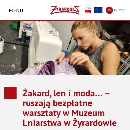
MENU
Żakard, len i moda… –
ruszają bezpłatne
warsztaty w Muzeum
Lniarstwa w Żyrardowie