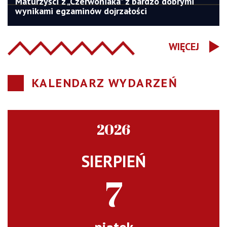
Maturzyści z „Czerwoniaka” z bardzo dobrymi
wynikami egzaminów dojrzałości
WIĘCEJ
KALENDARZ WYDARZEŃ
2026
SIERPIEŃ
7