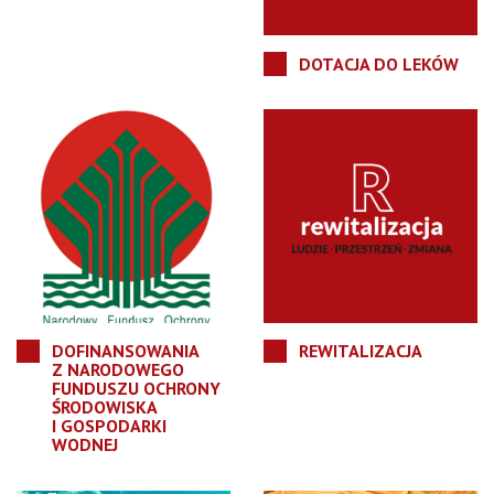
DOTACJA DO LEKÓW
DOFINANSOWANIA
REWITALIZACJA
Z NARODOWEGO
FUNDUSZU OCHRONY
ŚRODOWISKA
I GOSPODARKI
WODNEJ