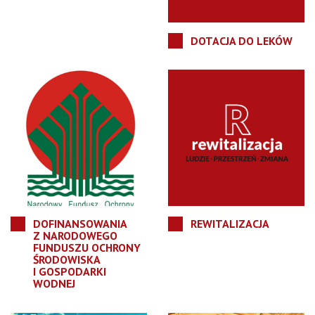
DOTACJA DO LEKÓW
DOFINANSOWANIA
REWITALIZACJA
Z NARODOWEGO
FUNDUSZU OCHRONY
ŚRODOWISKA
I GOSPODARKI
WODNEJ