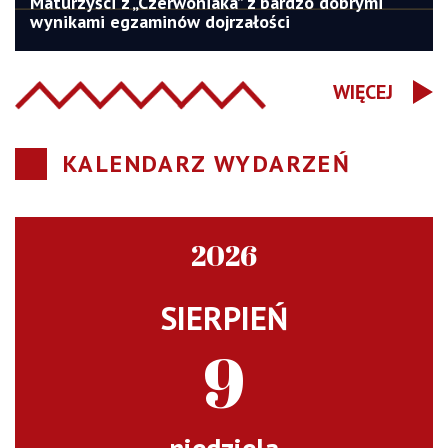
Maturzyści z „Czerwoniaka” z bardzo dobrymi
wynikami egzaminów dojrzałości
WIĘCEJ
KALENDARZ WYDARZEŃ
2026
SIERPIEŃ
9