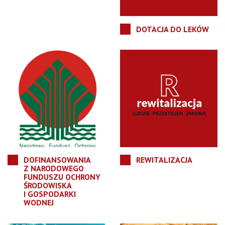
DOTACJA DO LEKÓW
DOFINANSOWANIA
REWITALIZACJA
Z NARODOWEGO
FUNDUSZU OCHRONY
ŚRODOWISKA
I GOSPODARKI
WODNEJ