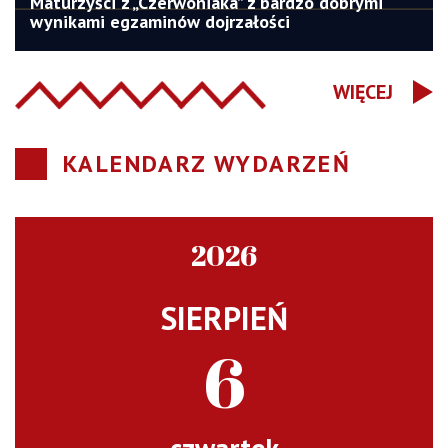
Maturzyści z „Czerwoniaka” z bardzo dobrymi
wynikami egzaminów dojrzałości
WIĘCEJ
KALENDARZ WYDARZEŃ
2026
SIERPIEŃ
6