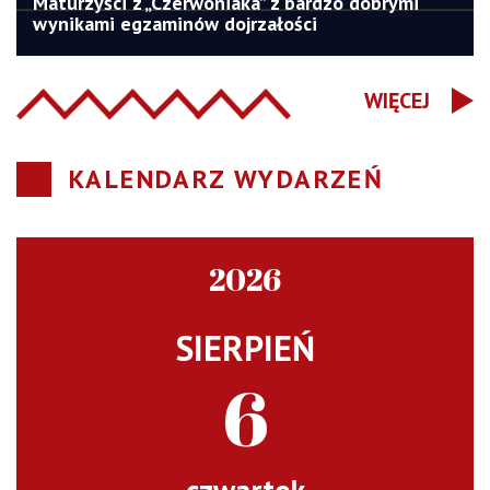
Maturzyści z „Czerwoniaka” z bardzo dobrymi
wynikami egzaminów dojrzałości
WIĘCEJ
KALENDARZ WYDARZEŃ
2026
SIERPIEŃ
6