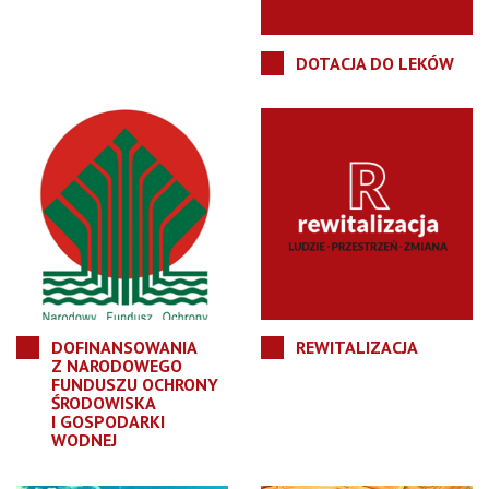
DOTACJA DO LEKÓW
DOFINANSOWANIA
REWITALIZACJA
Z NARODOWEGO
FUNDUSZU OCHRONY
ŚRODOWISKA
I GOSPODARKI
WODNEJ