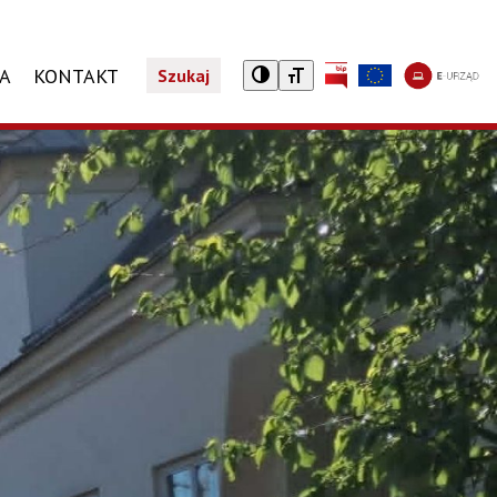
CA
KONTAKT
Szukaj
A
TURYSTYCZNY NIEZBĘDNIK
REJESTR DZIAŁALNOŚCI REGULOWANEJ
JEDNOSTKI ORGANIZACYJNE
PROGRAMY SPOŁECZNE
Noclegi
Wykaz jednostek organizacyjnych
Żyrardowska Karta Mieszkańca
Taxi
Karta Dużej Rodziny
tkniętym przemocą domową
Gastronomia
Karta Seniora
Zwiedzaj Żyrardów z aplikacją Warsawpolis Guide
Dotacja do leków
Centrum Informacji Turystycznej i Kulturalnej
ZAŁATW SPRAWĘ
TELSKI
Załatwianie spraw w Urzędzie