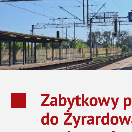
Przedszkola
Rekrutacja – szkoły podstawowe
MŁODZIEŻOWA R
Rekrutacja – przedszkola
Rekrutacja- Liceum Ogólnokształcące
RADA SENIORÓW
OCHRONA ŚRODOWISKA
Gospodarowanie odpadami
Zbiorniki bezodpływowe
Azbest
Zabytkowy p
Ochrona powietrza
Odwiert geotermalny
do Żyrardow
Deklaracje dotyczące źródeł ciepła i źródeł spalania paliw
Analiza ubóstwa energetycznego
Ankieta / Kompostowniki