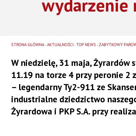
wydarzenie 
Gdzie wyrzucić elektroodpady i tekstylia w Żyrardowie!
STRONA GŁÓWNA
AKTUALNOŚCI
TOP NEWS
ZABYTKOWY PAROW
W niedzielę, 31 maja, Żyrardów s
11.19 na torze 4 przy peronie 2
– legendarny Ty2-911 ze Skanse
industrialne dziedzictwo naszeg
Żyrardowa i PKP S.A. przy reali