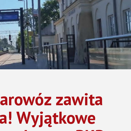
Promocja zdrowia
Samorządy Mieszkańców
Konsultacje społeczne
ADA MIASTA
Inicjatywy lokalne
NGO
 MIASTA ŻYRARDOWA
arowóz zawita
a! Wyjątkowe