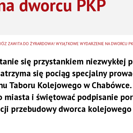
na dworcu PKP
ÓZ ZAWITA DO ŻYRARDOWA! WYJĄTKOWE WYDARZENIE NA DWORCU P
tanie się przystankiem niezwykłej p
 zatrzyma się pociąg specjalny pro
nu Taboru Kolejowego w Chabówce. T
o miasta i świętować podpisanie po
zacji przebudowy dworca kolejowego