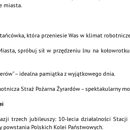
e miasta.
 potańcówka, która przeniesie Was w klimat robotn
 Miasta, spróbuj sił w przędzeniu lnu na kołowrotku
nerów” – idealna pamiątka z wyjątkowego dnia.
tnicza Straż Pożarna Żyrardów – spektakularny m
ei
azji trzech jubileuszy: 10-lecia działalności Sta
y powstania Polskich Kolei Państwowych.