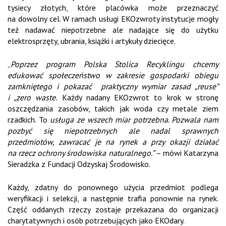
tysiecy złotych, które placówka może przeznaczyć
na dowolny cel. W ramach usługi EKOzwroty instytucje mogły
też nadawać niepotrzebne ale nadające się do użytku
elektrosprzęty, ubrania, książki i artykuły dziecięce.
„
Poprzez program Polska Stolica Recyklingu chcemy
edukować społeczeństwo w zakresie gospodarki obiegu
zamkniętego i pokazać praktyczny wymiar zasad „reuse”
i „zero waste.
Każdy nadany EKOzwrot to krok w stronę
oszczędzania zasobów, takich jak woda czy metale ziem
rzadkich. To
usługa ze wszech miar potrzebna. Pozwala nam
pozbyć się niepotrzebnych ale nadal sprawnych
przedmiotów, zawracać je na rynek a przy okazji działać
na rzecz ochrony środowiska naturalnego.”
– mówi Katarzyna
Sieradzka z Fundacji Odzyskaj Środowisko.
Każdy, zdatny do ponownego użycia przedmiot podlega
weryfikacji i selekcji, a następnie trafia ponownie na rynek.
Część oddanych rzeczy zostaje przekazana do organizacji
charytatywnych i osób potrzebujących jako EKOdary.