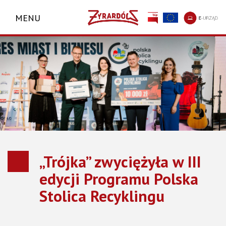
MENU
„Trójka” zwyciężyła w III
edycji Programu Polska
Stolica Recyklingu