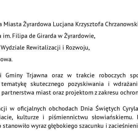
ta Miasta Żyrardowa Lucjana Krzysztofa Chrzanowsk
im. Filipa de Girarda w Żyrardowie,
Wydziale Rewitalizacji i Rozwoju,
dowa.
mi Gminy Trjawna oraz w trakcie roboczych sp
a tematykę skutecznego pozyskiwania i wdrażan
artnerstwa miast oraz projektom z zakresu ochron
ji w oficjalnych obchodach Dnia Świętych Cyryla
ie, kulturze i piśmiennictwu słowiańskiemu. P
o stanowiło wyraz głębokiego szacunku i zacieśnien