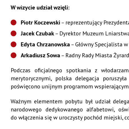
W wizycie udział wzięli:
Piotr Koczewski
– reprezentujący Prezyden
Jacek Czubak
– Dyrektor Muzeum Lniarstwa 
Edyta Chrzanowska
– Główny Specjalista w 
Arkadiusz Sowa
– Radny Rady Miasta Żyrar
Podczas oficjalnego spotkania z włodarza
merytorycznymi, polska delegacja poruszył
poświęcono unijnym programom wspierającym p
Ważnym elementem pobytu był udział delegac
narodowego dedykowanego alfabetowi, oświac
do włączenia się w uroczysty pochód miejski, c