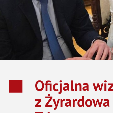
Przedszkola
Rekrutacja – szkoły podstawowe
MŁODZIEŻOWA R
Rekrutacja – przedszkola
Rekrutacja- Liceum Ogólnokształcące
RADA SENIORÓW
OCHRONA ŚRODOWISKA
Gospodarowanie odpadami
Zbiorniki bezodpływowe
Azbest
Oficjalna wi
Ochrona powietrza
Odwiert geotermalny
z Żyrardowa
Deklaracje dotyczące źródeł ciepła i źródeł spalania paliw
Analiza ubóstwa energetycznego
Ankieta / Kompostowniki