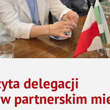
Promocja zdrowia
Samorządy Mieszkańców
Konsultacje społeczne
ADA MIASTA
Inicjatywy lokalne
NGO
 MIASTA ŻYRARDOWA
zyta delegacji
 w partnerskim mi