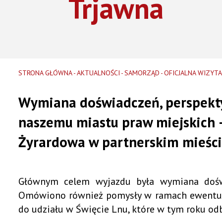
Trjawna
Gdzie wyrzucić elektroodpady i tekstylia w Żyrardowie!
STRONA GŁÓWNA
AKTUALNOŚCI
SAMORZĄD
OFICJALNA WIZYTA
Wymiana doświadczeń, perspekty
naszemu miastu praw miejskich 
Żyrardowa w partnerskim mieści
Głównym celem wyjazdu była wymiana doświad
Omówiono również pomysły w ramach ewentual
do udziału w Święcie Lnu, które w tym roku od