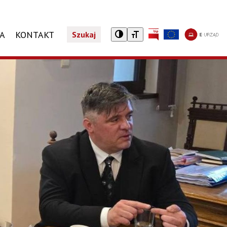
CA
KONTAKT
Szukaj
A
TURYSTYCZNY NIEZBĘDNIK
REJESTR DZIAŁALNOŚCI REGULOWANEJ
JEDNOSTKI ORGANIZACYJNE
PROGRAMY SPOŁECZNE
Noclegi
Wykaz jednostek organizacyjnych
Żyrardowska Karta Mieszkańca
Taxi
Karta Dużej Rodziny
tkniętym przemocą domową
Gastronomia
Karta Seniora
Zwiedzaj Żyrardów z aplikacją Warsawpolis Guide
Dotacja do leków
Centrum Informacji Turystycznej i Kulturalnej
ZAŁATW SPRAWĘ
TELSKI
Załatwianie spraw w Urzędzie