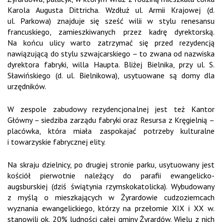
Karola Augusta Dittricha. Wzdłuż ul. Armii Krajowej (d.
ul. Parkowa) znajduje się sześć wilii w stylu renesansu
francuskiego, zamieszkiwanych przez kadrę dyrektorską.
Na końcu ulicy warto zatrzymać się przed rezydencją
nawiązującą do stylu szwajcarskiego – to zwana od nazwiska
dyrektora fabryki, willa Haupta. Bliżej Bielnika, przy ul. S.
Sławińskiego (d. ul. Bielnikowa), usytuowane są domy dla
urzędników.
W zespole zabudowy rezydencjonalnej jest też Kantor
Główny – siedziba zarządu fabryki oraz Resursa z Kręgielnią –
placówka, która miała zaspokajać potrzeby kulturalne
i towarzyskie fabrycznej elity.
Na skraju dzielnicy, po drugiej stronie parku, usytuowany jest
kościół pierwotnie należący do parafii ewangelicko-
augsburskiej (dziś świątynia rzymskokatolicka). Wybudowany
z myślą o mieszkających w Żyrardowie cudzoziemcach
wyznania ewangelickiego, którzy na przełomie XIX i XX w.
stanowili ok. 20% ludności całej gminy Żyrardów. Wielu z nich