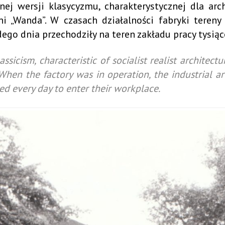
 wersji klasycyzmu, charakterystycznej dla arch
Promocja zdrowia
Samorządy Mieszkańców
ni „Wanda”. W czasach działalności fabryki tere
Konsultacje społeczne
ego dnia przechodziły na teren zakładu pracy tysią
ADA MIASTA
Inicjatywy lokalne
NGO
ssicism, characteristic of socialist realist architect
hen the factory was in operation, the industrial a
 MIASTA ŻYRARDOWA
d every day to enter their workplace.