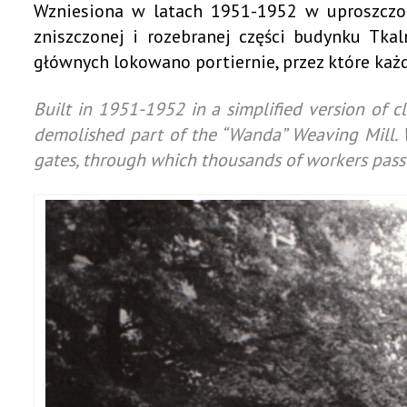
Wzniesiona w latach 1951-1952 w uproszczonej
Przedszkola
zniszczonej i rozebranej części budynku Tkal
Rekrutacja – szkoły podstawowe
głównych lokowano portiernie, przez które każd
MŁODZIEŻOWA R
Rekrutacja – przedszkola
Rekrutacja- Liceum Ogólnokształcące
Built in 1951-1952 in a simplified version of cla
demolished part of the “Wanda” Weaving Mill. W
RADA SENIORÓW
gates, through which thousands of workers passe
OCHRONA ŚRODOWISKA
Gospodarowanie odpadami
Zbiorniki bezodpływowe
Azbest
Ochrona powietrza
Odwiert geotermalny
Deklaracje dotyczące źródeł ciepła i źródeł spalania paliw
Analiza ubóstwa energetycznego
Ankieta / Kompostowniki