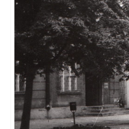
Gdzie wyrzucić elektroodpady i tekstylia w Żyrardowie!