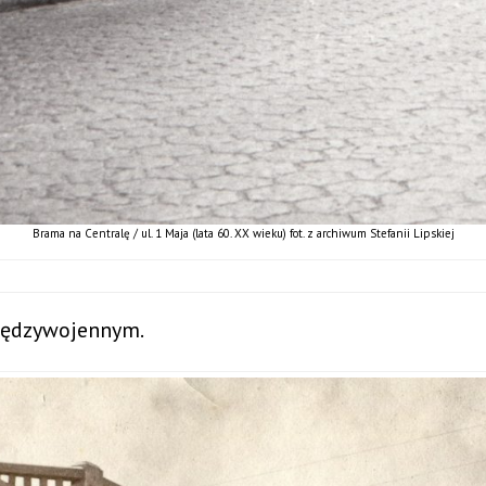
Brama na Centralę / ul. 1 Maja (lata 60. XX wieku) fot. z archiwum Stefanii Lipskiej
międzywojennym.