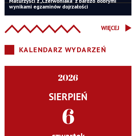
Maturzyści z „Czerwoniaka” z bardzo dobrymi
wynikami egzaminów dojrzałości
WIĘCEJ
KALENDARZ WYDARZEŃ
2026
SIERPIEŃ
6