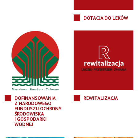
DOTACJA DO LEKÓW
DOFINANSOWANIA
REWITALIZACJA
Z NARODOWEGO
FUNDUSZU OCHRONY
ŚRODOWISKA
I GOSPODARKI
WODNEJ